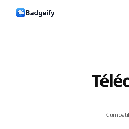
Badgeify
Télé
Compatib