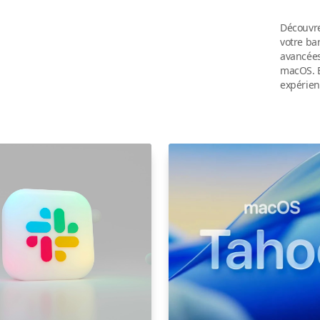
Découvre
votre ba
avancées,
macOS. E
expérien