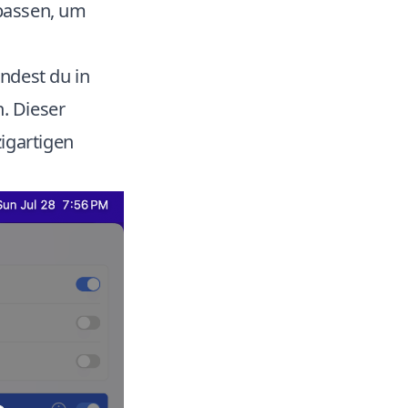
passen, um
ndest du in
n
. Dieser
zigartigen