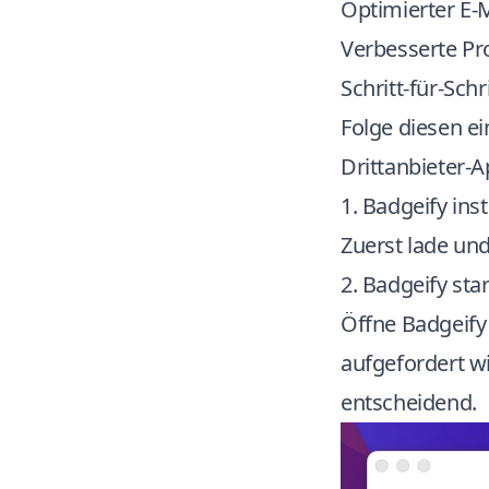
Optimierter E
Verbesserte Pr
Schritt-für-Sch
Folge diesen ei
Drittanbieter-
1. Badgeify inst
Zuerst
lade
und 
2. Badgeify sta
Öffne Badgeify
aufgefordert wi
entscheidend.