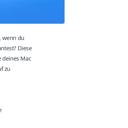
s, wenn du
nntest? Diese
te deines Mac
uf zu
e