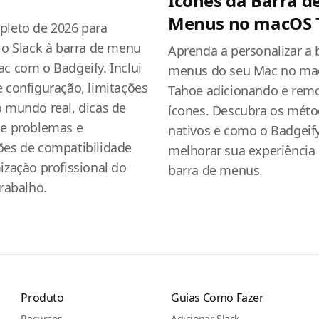
Ícones da Barra d
Menus no macOS 
pleto de 2026 para
 o Slack à barra de menu
Aprenda a personalizar a 
c com o Badgeify. Inclui
menus do seu Mac no m
 configuração, limitações
Tahoe adicionando e rem
 mundo real, dicas de
ícones. Descubra os mét
de problemas e
nativos e como o Badgeif
ões de compatibilidade
melhorar sua experiência
ização profissional do
barra de menus.
trabalho.
Produto
Guias Como Fazer
Recursos
Adicionar Slack