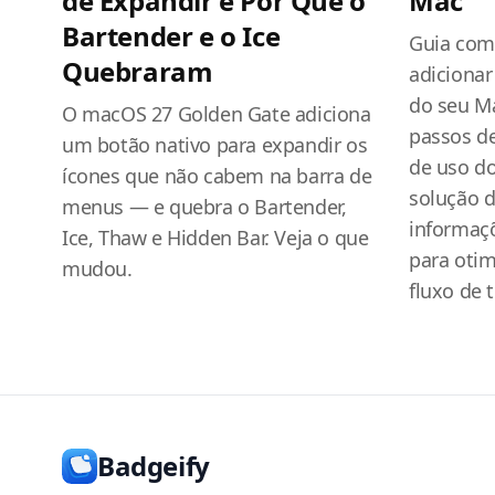
de Expandir e Por Que o
Mac
Bartender e o Ice
Guia com
Quebraram
adicionar
do seu Ma
O macOS 27 Golden Gate adiciona
passos de
um botão nativo para expandir os
de uso do
ícones que não cabem na barra de
solução 
menus — e quebra o Bartender,
informaç
Ice, Thaw e Hidden Bar. Veja o que
para otim
mudou.
fluxo de 
Badgeify