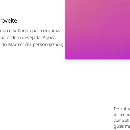
roveite
tando e soltando para organizar
 na ordem desejada. Agora,
u do Mac recém-personalizada,
Descubra
de menu 
como oti
guias ma