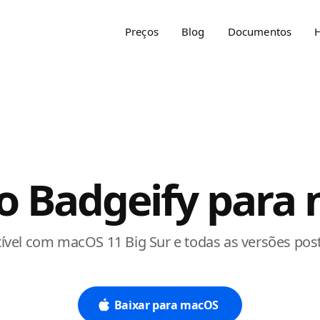
Preços
Blog
Documentos
H
 o Badgeify para
vel com macOS 11 Big Sur e todas as versões post
Baixar para macOS