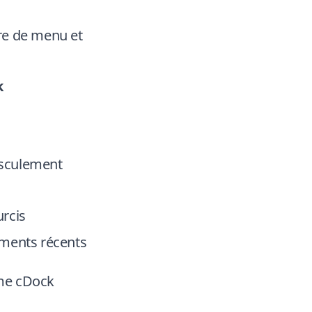
rre de menu et
k
sculement
urcis
éments récents
me cDock