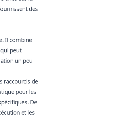
 fournissent des
e. Il combine
 qui peut
cation un peu
s raccourcis de
atique pour les
spécifiques. De
écution et les