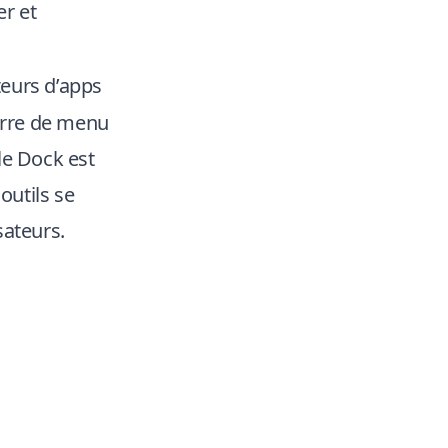
r et
teurs d’apps
barre de menu
 le Dock est
outils se
sateurs.