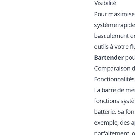
Visibilité
Pour maximiser 
système rapides
basculement ent
outils à votre 
Bartender
pour
Comparaison de
Fonctionnalité
La barre de me
fonctions systè
batterie. Sa fo
exemple, des 
parfaitement, o