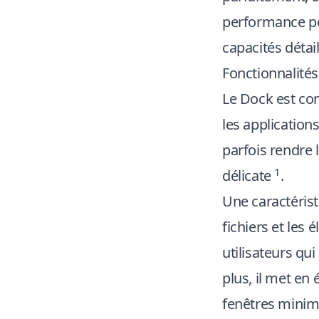
performance pe
capacités détai
Fonctionnalité
Le Dock est con
les application
parfois rendre 
1
délicate
.
Une caractéris
fichiers et les
utilisateurs qu
plus, il met en
fenêtres minimi