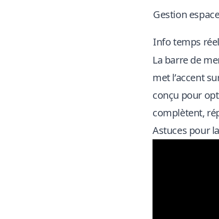
Gestion espac
Info temps rée
La barre de men
met l’accent sur
conçu pour opti
complètent, rép
Astuces pour 