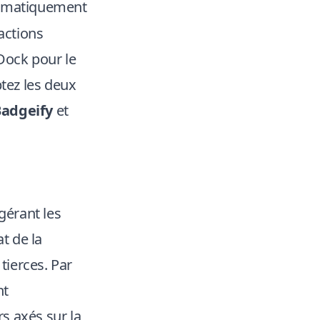
omatiquement
actions
 Dock pour le
ptez les deux
adgeify
et
gérant les
t de la
tierces. Par
nt
rs axés sur la