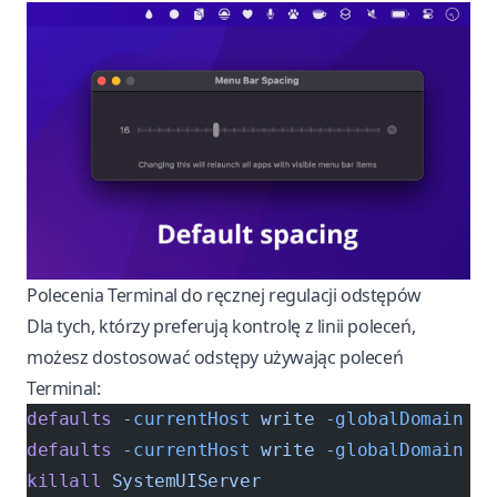
Polecenia Terminal do ręcznej regulacji odstępów
Dla tych, którzy preferują kontrolę z linii poleceń,
możesz dostosować odstępy używając poleceń
Terminal:
defaults
 -currentHost
 write
 -globalDomain
 NS
defaults
 -currentHost
 write
 -globalDomain
 NS
killall
 SystemUIServer