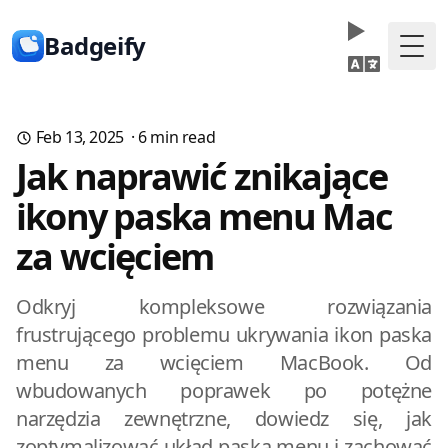
Badgeify
Togg
Feb 13, 2025
·
6
min read
Jak naprawić znikające
ikony paska menu Mac
za wcięciem
Odkryj kompleksowe rozwiązania
frustrującego problemu ukrywania ikon paska
menu za wcięciem MacBook. Od
wbudowanych poprawek po potężne
narzędzia zewnętrzne, dowiedz się, jak
zoptymalizować układ paska menu i zachować