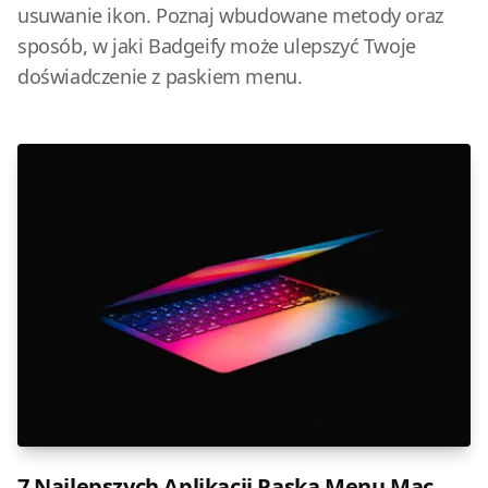
usuwanie ikon. Poznaj wbudowane metody oraz
sposób, w jaki Badgeify może ulepszyć Twoje
doświadczenie z paskiem menu.
7 Najlepszych Aplikacji Paska Menu Mac