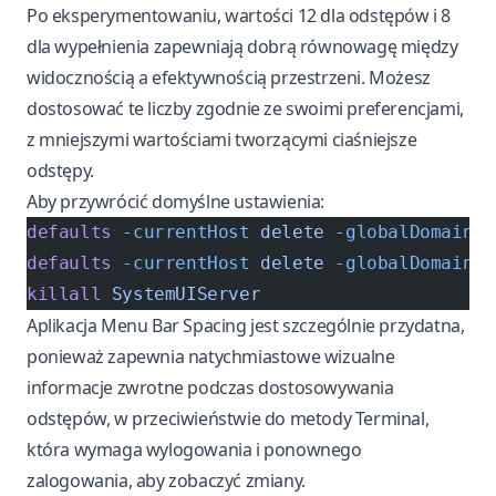
Po eksperymentowaniu, wartości 12 dla odstępów i 8
dla wypełnienia zapewniają dobrą równowagę między
widocznością a efektywnością przestrzeni. Możesz
dostosować te liczby zgodnie ze swoimi preferencjami,
z mniejszymi wartościami tworzącymi ciaśniejsze
odstępy.
Aby przywrócić domyślne ustawienia:
defaults
 -currentHost
 delete
 -globalDomain
 N
defaults
 -currentHost
 delete
 -globalDomain
 N
killall
 SystemUIServer
Aplikacja Menu Bar Spacing jest szczególnie przydatna,
ponieważ zapewnia natychmiastowe wizualne
informacje zwrotne podczas dostosowywania
odstępów, w przeciwieństwie do metody Terminal,
która wymaga wylogowania i ponownego
zalogowania, aby zobaczyć zmiany.