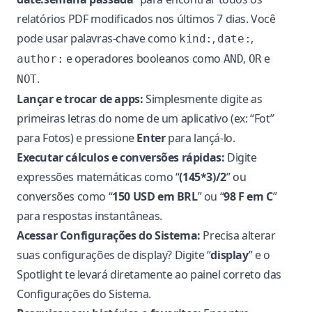
relatórios PDF modificados nos últimos 7 dias. Você
pode usar palavras-chave como
,
,
kind:
date:
e operadores booleanos como
,
e
author:
AND
OR
.
NOT
Lançar e trocar de apps:
Simplesmente digite as
primeiras letras do nome de um aplicativo (ex: “Fot”
para Fotos) e pressione
Enter
para lançá-lo.
Executar cálculos e conversões rápidas:
Digite
expressões matemáticas como “
(145*3)/2
” ou
conversões como “
150 USD em BRL
” ou “
98 F em C
”
para respostas instantâneas.
Acessar Configurações do Sistema:
Precisa alterar
suas configurações de display? Digite “
display
” e o
Spotlight te levará diretamente ao painel correto das
Configurações do Sistema.