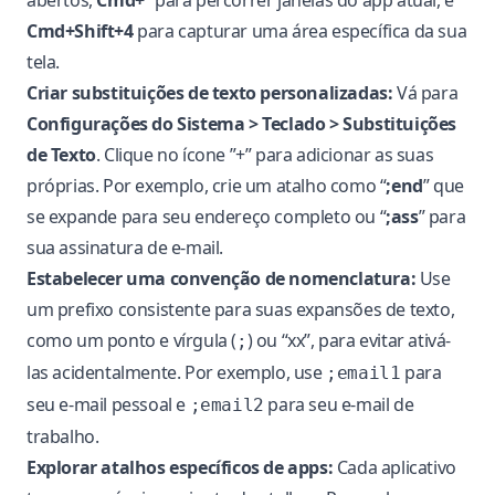
abertos,
Cmd+`
para percorrer janelas do app atual, e
Cmd+Shift+4
para capturar uma área específica da sua
tela.
Criar substituições de texto personalizadas:
Vá para
Configurações do Sistema > Teclado > Substituições
de Texto
. Clique no ícone ”+” para adicionar as suas
próprias. Por exemplo, crie um atalho como “
;end
” que
se expande para seu endereço completo ou “
;ass
” para
sua assinatura de e-mail.
Estabelecer uma convenção de nomenclatura:
Use
um prefixo consistente para suas expansões de texto,
como um ponto e vírgula (
) ou “xx”, para evitar ativá-
;
las acidentalmente. Por exemplo, use
para
;email1
seu e-mail pessoal e
para seu e-mail de
;email2
trabalho.
Explorar atalhos específicos de apps:
Cada aplicativo