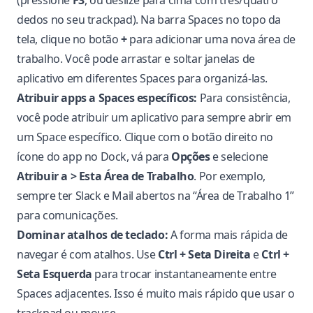
(pressione
F3
, ou deslize para cima com três/quatro
dedos no seu trackpad). Na barra Spaces no topo da
tela, clique no botão
+
para adicionar uma nova área de
trabalho. Você pode arrastar e soltar janelas de
aplicativo em diferentes Spaces para organizá-las.
Atribuir apps a Spaces específicos:
Para consistência,
você pode atribuir um aplicativo para sempre abrir em
um Space específico. Clique com o botão direito no
ícone do app no Dock, vá para
Opções
e selecione
Atribuir a > Esta Área de Trabalho
. Por exemplo,
sempre ter Slack e Mail abertos na “Área de Trabalho 1”
para comunicações.
Dominar atalhos de teclado:
A forma mais rápida de
navegar é com atalhos. Use
Ctrl + Seta Direita
e
Ctrl +
Seta Esquerda
para trocar instantaneamente entre
Spaces adjacentes. Isso é muito mais rápido que usar o